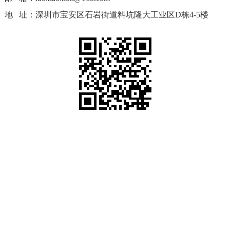
地 址：深圳市宝安区石岩街道料坑隆大工业区D栋4-5楼