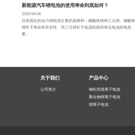
新能源汽车锂电池的使用寿命到底如何？
2020-04-06
目前现在的动力锂电池主要的就两种：磷酸铁锂和三元锂。磷酸
锂长于寿命和安全性，而三元锂长于低温性能和单位电池的电容
量。
关于我们
产品中心
公司简介
钢铝壳锂离子电池
聚合物锂离子电池
锂离子电池